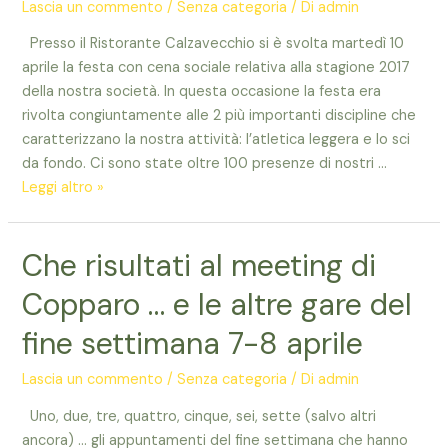
Lascia un commento
/
Senza categoria
/ Di
admin
Presso il Ristorante Calzavecchio si è svolta martedì 10
aprile la festa con cena sociale relativa alla stagione 2017
della nostra società. In questa occasione la festa era
rivolta congiuntamente alle 2 più importanti discipline che
caratterizzano la nostra attività: l’atletica leggera e lo sci
da fondo. Ci sono state oltre 100 presenze di nostri …
La
Leggi altro »
festa
sociale
Che risultati al meeting di
per
l’attività
Copparo … e le altre gare del
2017
fine settimana 7-8 aprile
Lascia un commento
/
Senza categoria
/ Di
admin
Uno, due, tre, quattro, cinque, sei, sette (salvo altri
ancora) … gli appuntamenti del fine settimana che hanno