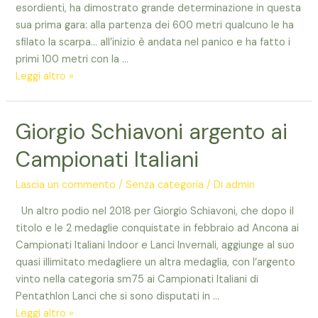
e
esordienti, ha dimostrato grande determinazione in questa
il
sua prima gara: alla partenza dei 600 metri qualcuno le ha
meeting
sfilato la scarpa… all’inizio è andata nel panico e ha fatto i
al
primi 100 metri con la …
Baumann
Isabella,
Leggi altro »
che
carattere
Giorgio Schiavoni argento ai
!!!
Campionati Italiani
Lascia un commento
/
Senza categoria
/ Di
admin
Un altro podio nel 2018 per Giorgio Schiavoni, che dopo il
titolo e le 2 medaglie conquistate in febbraio ad Ancona ai
Campionati Italiani Indoor e Lanci Invernali, aggiunge al suo
quasi illimitato medagliere un altra medaglia, con l’argento
vinto nella categoria sm75 ai Campionati Italiani di
Pentathlon Lanci che si sono disputati in …
Giorgio
Leggi altro »