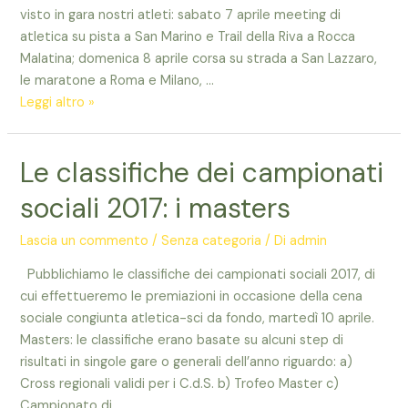
visto in gara nostri atleti: sabato 7 aprile meeting di
atletica su pista a San Marino e Trail della Riva a Rocca
Malatina; domenica 8 aprile corsa su strada a San Lazzaro,
le maratone a Roma e Milano, …
Che
Leggi altro »
risultati
al
Le classifiche dei campionati
meeting
di
sociali 2017: i masters
Copparo
…
Lascia un commento
/
Senza categoria
/ Di
admin
e
Pubblichiamo le classifiche dei campionati sociali 2017, di
le
cui effettueremo le premiazioni in occasione della cena
altre
sociale congiunta atletica-sci da fondo, martedì 10 aprile.
gare
Masters: le classifiche erano basate su alcuni step di
del
risultati in singole gare o generali dell’anno riguardo: a)
fine
Cross regionali validi per i C.d.S. b) Trofeo Master c)
settimana
Campionato di …
7-