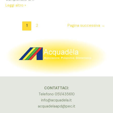
Le
Leggi altro »
8
classifiche
aprile
dei
campionati
Navigazione
1
2
Pagina successiva
→
sociali
articoli
2017:
i
masters
CONTATTACI:
Telefono 051/435610
info@acquadela.it
acquadelaapd@pec.it