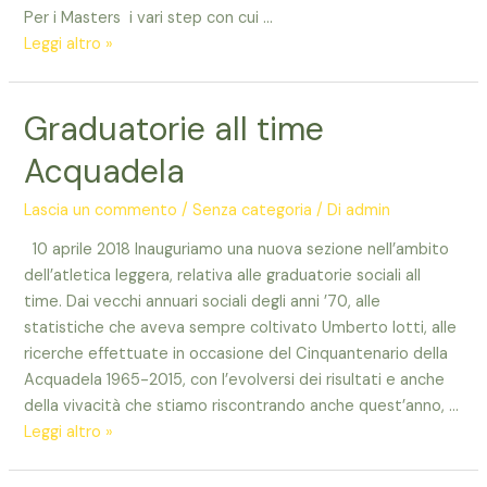
Per i Masters i vari step con cui …
I
Leggi altro »
regolamenti
delle
Graduatorie all time
classifiche
sociali
Acquadela
2018
Lascia un commento
/
Senza categoria
/ Di
admin
10 aprile 2018 Inauguriamo una nuova sezione nell’ambito
dell’atletica leggera, relativa alle graduatorie sociali all
time. Dai vecchi annuari sociali degli anni ’70, alle
statistiche che aveva sempre coltivato Umberto Iotti, alle
ricerche effettuate in occasione del Cinquantenario della
Acquadela 1965-2015, con l’evolversi dei risultati e anche
della vivacità che stiamo riscontrando anche quest’anno, …
Graduatorie
Leggi altro »
all
time