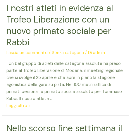
I nostri atleti in evidenza al
Acquadela
Trofeo Liberazione con un
nuovo primato sociale per
Rabbi
Lascia un commento
/
Senza categoria
/ Di
admin
Un bel gruppo di atleti delle categorie assolute ha preso
parte al Trofeo Liberazione di Modena, il meeting regionale
che si svolge il 25 aprile e che apre in pieno la stagione
agonistica delle gare su pista. Nei 100 metri raffica di
primati personali e primato sociale assoluto per Tommaso
Rabbi. Il nostro atleta …
I
Leggi altro »
nostri
atleti
Nello scorso fine settimana il
in