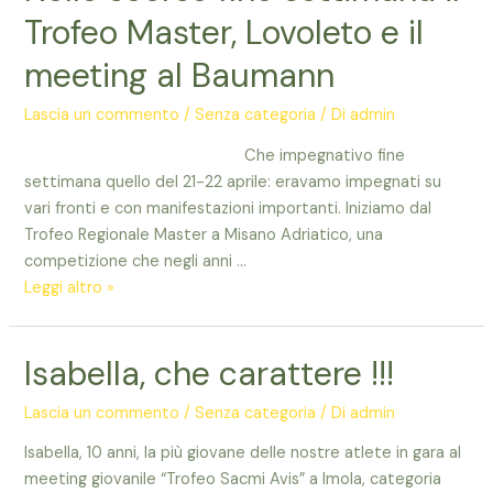
evidenza
Trofeo Master, Lovoleto e il
al
Trofeo
meeting al Baumann
Liberazione
con
Lascia un commento
/
Senza categoria
/ Di
admin
un
Che impegnativo fine
nuovo
settimana quello del 21-22 aprile: eravamo impegnati su
primato
vari fronti e con manifestazioni importanti. Iniziamo dal
sociale
Trofeo Regionale Master a Misano Adriatico, una
per
competizione che negli anni …
Rabbi
Nello
Leggi altro »
scorso
fine
Isabella, che carattere !!!
settimana
il
Lascia un commento
/
Senza categoria
/ Di
admin
Trofeo
Master,
Isabella, 10 anni, la più giovane delle nostre atlete in gara al
Lovoleto
meeting giovanile “Trofeo Sacmi Avis” a Imola, categoria