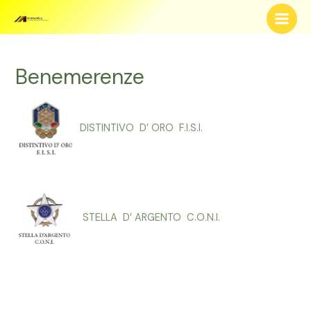
Vai
al
Main
contenuto
Men
Benemerenze
DISTINTIVO D’ ORO F.I.S.I.
STELLA D’ ARGENTO C.O.N.I.