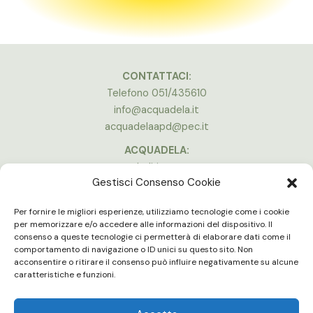
CONTATTACI:
Telefono 051/435610
info@acquadela.it
acquadelaapd@pec.it
ACQUADELA:
Indirizzo:
Gestisci Consenso Cookie
Via A. Costa, 174, 40134 Bologna
(Stadio Dall’Ara)
Per fornire le migliori esperienze, utilizziamo tecnologie come i cookie
Vedi la mappa
per memorizzare e/o accedere alle informazioni del dispositivo. Il
consenso a queste tecnologie ci permetterà di elaborare dati come il
ORARI APERTURA:
comportamento di navigazione o ID unici su questo sito. Non
Lun - Ven 16:00 - 20:00
acconsentire o ritirare il consenso può influire negativamente su alcune
Gli uffici e le palestre sono chiuse in concomitanza delle partite in
caratteristiche e funzioni.
casa del Bologna F.C.