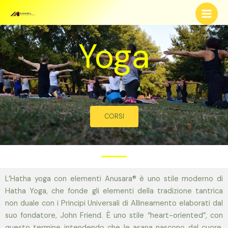
Yoga
CORSI
L’Hatha yoga con elementi Anusara® è uno stile moderno di
Hatha Yoga, che fonde gli elementi della tradizione tantrica
non duale con i Principi Universali di Allineamento elaborati dal
suo fondatore, John Friend. È uno stile “heart-oriented”, con
questo termine intendendo che le asana nascono dal cuore,