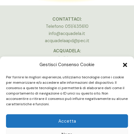
CONTATTACI:
Telefono 051/435610
info@acquadela.it
acquadelaapd@pec.it
ACQUADELA:
Indirizzo:
Gestisci Consenso Cookie
Via A. Costa, 174, 40134 Bologna
(Stadio Dall’Ara)
Per fornire le migliori esperienze, utilizziamo tecnologie come i cookie
Vedi la mappa
per memorizzare e/o accedere alle informazioni del dispositivo. Il
consenso a queste tecnologie ci permetterà di elaborare dati come il
ORARI APERTURA:
comportamento di navigazione o ID unici su questo sito. Non
Lun - Ven 16:00 - 20:00
acconsentire o ritirare il consenso può influire negativamente su alcune
Gli uffici e le palestre sono chiuse in concomitanza delle partite in
caratteristiche e funzioni.
casa del Bologna F.C.
Accetta