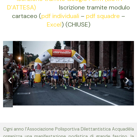
D’ATTESA)
Iscrizione tramite modulo
cartaceo (
pdf individuali
–
pdf squadre
–
Excel
) (CHIUSE)
Ogni anno l’Associazione Polisportiva Dilettantistica Acquadêla
organizza una manifestazione podistica di grande fascino, la