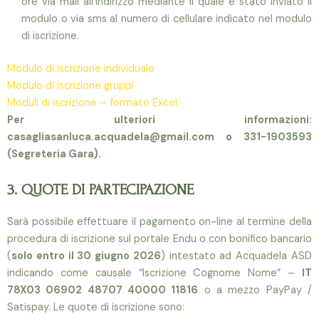
ore via mail all’indirizzo mediante il quale è stato inviato il
modulo o via sms al numero di cellulare indicato nel modulo
di iscrizione.
Modulo di iscrizione individuale
Modulo di iscrizione gruppi
Moduli di iscrizione – formato Excel
Per ulteriori informazioni:
casagliasanluca.acquadela@gmail.com o 331-1903593
(Segreteria Gara).
3. QUOTE DI PARTECIPAZIONE
Sarà possibile effettuare il pagamento on-line al termine della
procedura di iscrizione sul portale Endu o con bonifico bancario
(
solo entro il 30 giugno 2026
) intestato ad Acquadela ASD
indicando come causale “Iscrizione Cognome Nome” –
IT
78X03 06902 48707 40000 11816
o a mezzo PayPay /
Satispay. Le quote di iscrizione sono: