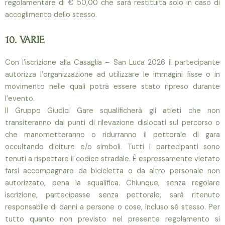
regolamentare di € 50,00 che sarà restituita solo in caso di
accoglimento dello
stesso.
10. VARIE
Con l’iscrizione alla Casaglia
–
San Luca 20
2
6
il partecipante
autorizza l’organizzazione ad utilizzare le immagini fisse o in
movimento
nelle quali potrà essere stato ripreso durante
l’evento.
Il Gruppo Giudici Gare squalificherà gli atleti che non
transiteranno dai punti di rilevazione dislocati
sul percorso o
che
manometteranno o ridurranno il pettorale di gara
occultando diciture e/o simboli. Tutti i partecipanti sono
tenuti a rispetta
re il codice
stradale. È espressamente vietato
farsi accompagnare da bicicletta o da altro personale non
autoriz
zato, pena la squalifica. Chiunque,
senza regolare
iscrizione, partecipasse senza pettorale, sarà ritenuto
responsabile di danni a persone o cose, incluso
sé
stesso. Per
tutto quanto non previsto nel presente regolamento si