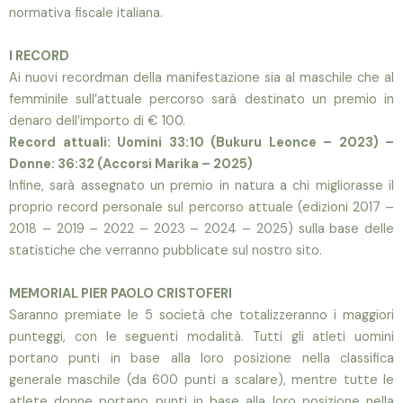
normativa fiscale italiana.
I RECORD
Ai nuovi recordman della manifestazione sia al maschile che al
femminile sull’attuale percorso sarà destinato un premio in
denaro
dell’importo di € 100.
Record attuali: Uomini 33:10 (Bukuru Leonce
–
2023)
–
Donne: 36:32 (Accorsi Marika
–
2025)
Infine, sar
à
assegnat
o un premio in natura
a
chi
migliorasse
il
proprio record personale sul percorso attua
le (edizioni 2017
–
2018
–
2019
–
2022 – 2023 – 2024 – 2025) sulla base delle
statistiche che verranno pubblicate sul nostro sito.
MEMORIAL PIER PAOLO CRISTOFERI
Saranno premiate le 5 società che totalizzeranno i maggiori
punteggi, con le seguenti modalità. Tutti gli atleti uomini
portano punti in base alla loro posizione nella classifica
generale maschile (da 600 punti a scalare), mentre tutte le
atlete donne portano punti in base alla loro posizione nella