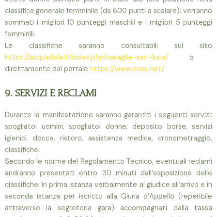
classifica generale femminile (da 600 punti a scalare): verranno
sommati i migliori 10 punteggi maschili e i migliori 5 punteggi
femminili.
Le classifiche saranno consultabili sul sito
https://acquadela.it/index.php/casaglia
–
san
–
luca/
o
direttamente dal portale
https://www.endu.net/
9. SERVIZI E RECLAMI
Durante la manifestazione saranno garantiti i seguenti servizi:
spogliatoi uomini, spogliatoi donne, deposito borse, servizi
igienici,
docce,
ristoro, assistenza medica, cronometraggio,
classifiche.
Se
condo le norme del Regolamento Tecnico, eventuali reclami
andranno presentati entro 30 minuti dall’esposizione delle
classifiche: in prima istanza verbalmente al giudice all’arrivo e in
seconda istanza per iscritto alla Giuria d’Appello (reperi
bile
attrave
rso
la segreteria gara) accompagnati dalla tassa