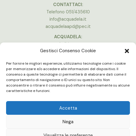
CONTATTACI:
Telefono 051/435610
info@acquadela.it
acquadelaapd@pec.it
ACQUADELA:
Indirizzo:
Gestisci Consenso Cookie
Via A. Costa, 174, 40134 Bologna
(Stadio Dall’Ara)
Per fornire le migliori esperienze, utilizziamo tecnologie come i cookie
Vedi la mappa
per memorizzare e/o accedere alle informazioni del dispositivo. Il
consenso a queste tecnologie ci permetterà di elaborare dati come il
ORARI APERTURA:
comportamento di navigazione o ID unici su questo sito. Non
Lun - Ven 16:00 - 20:00
acconsentire o ritirare il consenso può influire negativamente su alcune
Gli uffici e le palestre sono chiuse in concomitanza delle partite in
caratteristiche e funzioni.
casa del Bologna F.C.
Accetta
Nega
Acquadela | Copyright © 2022 |
Statuto
|
Organico
|
Benemerenze
|
Cookies policy
Visualizza le preferenze