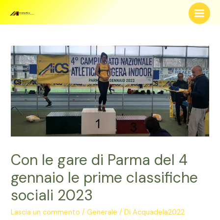
Vai
al
Main
contenuto
Men
Con le gare di Parma del 4
gennaio le prime classifiche
sociali 2023
Lascia un commento
/
Generale
/ Di
Acquadela2022