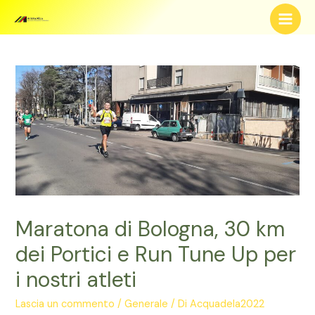
Vai
al
Main
contenuto
Men
Maratona di Bologna, 30 km
dei Portici e Run Tune Up per
i nostri atleti
Lascia un commento
/
Generale
/ Di
Acquadela2022