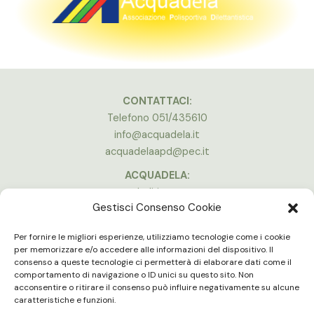
CONTATTACI:
Telefono 051/435610
info@acquadela.it
acquadelaapd@pec.it
ACQUADELA:
Indirizzo:
Gestisci Consenso Cookie
Via A. Costa, 174, 40134 Bologna
(Stadio Dall’Ara)
Per fornire le migliori esperienze, utilizziamo tecnologie come i cookie
Vedi la mappa
per memorizzare e/o accedere alle informazioni del dispositivo. Il
consenso a queste tecnologie ci permetterà di elaborare dati come il
ORARI APERTURA:
comportamento di navigazione o ID unici su questo sito. Non
Lun - Ven 16:00 - 20:00
acconsentire o ritirare il consenso può influire negativamente su alcune
Gli uffici e le palestre sono chiuse in concomitanza delle partite in
caratteristiche e funzioni.