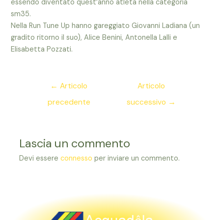
essendo diventato quest’anno atleta nella categoria
sm35.
Nella Run Tune Up hanno gareggiato Giovanni Ladiana (un
gradito ritorno il suo), Alice Benini, Antonella Lalli e
Elisabetta Pozzati.
Navigazione
←
Articolo
Articolo
articoli
precedente
successivo
→
Lascia un commento
Devi essere
connesso
per inviare un commento.