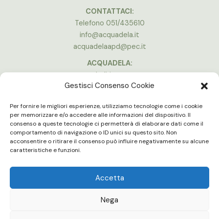
CONTATTACI:
Telefono 051/435610
info@acquadela.it
acquadelaapd@pec.it
ACQUADELA:
Indirizzo:
Gestisci Consenso Cookie
Via A. Costa, 174, 40134 Bologna
(Stadio Dall’Ara)
Per fornire le migliori esperienze, utilizziamo tecnologie come i cookie
Vedi la mappa
per memorizzare e/o accedere alle informazioni del dispositivo. Il
consenso a queste tecnologie ci permetterà di elaborare dati come il
ORARI APERTURA:
comportamento di navigazione o ID unici su questo sito. Non
Lun - Ven 16:00 - 20:00
acconsentire o ritirare il consenso può influire negativamente su alcune
Gli uffici e le palestre sono chiuse in concomitanza delle partite in
caratteristiche e funzioni.
casa del Bologna F.C.
Accetta
Nega
Acquadela | Copyright © 2022 |
Statuto
|
Organico
|
Benemerenze
|
Cookies policy