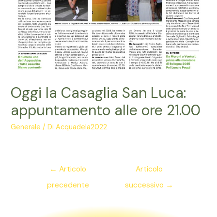
Oggi la Casaglia San Luca:
appuntamento alle ore 21.00
Generale
/ Di
Acquadela2022
Navigazione
←
Articolo
Articolo
articoli
precedente
successivo
→