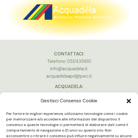
CONTATTACI:
Telefono 051/435610
info@acquadela.it
acquadelaapd@pec.it
ACQUADELA:
Indirizzo:
Gestisci Consenso Cookie
Via A. Costa, 174, 40134 Bologna
(Stadio Dall’Ara)
Per fornire le migliori esperienze, utilizziamo tecnologie come i cookie
Vedi la mappa
per memorizzare e/o accedere alle informazioni del dispositivo. Il
consenso a queste tecnologie ci permetterà di elaborare dati come il
ORARI APERTURA:
comportamento di navigazione o ID unici su questo sito. Non
Lun - Ven 16:00 - 20:00
acconsentire o ritirare il consenso può influire negativamente su alcune