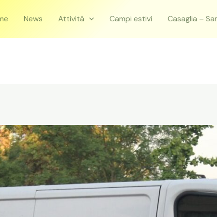
me
News
Attivitá
Campi estivi
Casaglia – Sa