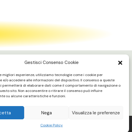
Gestisci Consenso Cookie
ORARI APERTURA:
le migliori esperienze, utilizziamo tecnologie come i cookie per
Lun - Ven 16:00 - 20:00
 e/o accedere alle informazioni del dispositivo. Il consenso a queste
ci permetterà di elaborare dati come il comportamento di navigazione o
 le palestre sono chiuse in concomitanza delle partite
questo sito. Non acconsentire o ritirare il consenso può influire
in casa del Bologna F.C.
te su alcune caratteristiche e funzioni.
cetta
Nega
Visualizza le preferenze
Cookie Policy