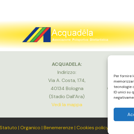
ACQUADELA:
Indirizzo:
Per fornire 
Via A. Costa, 174,
memorizzare
tecnologie 
40134 Bologna
Gli uffici e
ID unici su 
(Stadio Dall’Ara)
negativamen
Vedi la mappa
Ac
Statuto
|
Organico
|
Benemerenze
|
Cookies policy