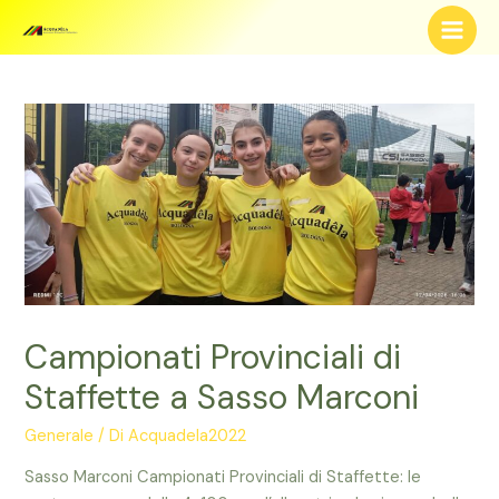
Vai
al
Main
contenuto
Men
Campionati Provinciali di
Staffette a Sasso Marconi
Generale
/ Di
Acquadela2022
Sasso Marconi Campionati Provinciali di Staffette: le