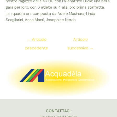
nostre ragazze della 4×100 con l’allenatrice Lucia: una bella
gara per loro, con 3 atlete su 4 alla loro prima staffetta.
La squadra era composta da Adele Masinara, Linda
Scagliarini, Anna Macrì, Josephine Nerab.
Navigazione
←
Articolo
Articolo
articoli
precedente
successivo
→
CONTATTACI: