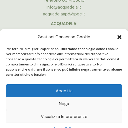
Telefono 051/435610
info@acquadela.it
acquadelaapd@pec.it
ACQUADELA:
Indirizzo:
Gestisci Consenso Cookie
Via A. Costa, 174, 40134 Bologna
(Stadio Dall’Ara)
Per fornire le migliori esperienze, utilizziamo tecnologie come i cookie
Vedi la mappa
per memorizzare e/o accedere alle informazioni del dispositivo. Il
consenso a queste tecnologie ci permetterà di elaborare dati come il
ORARI APERTURA:
comportamento di navigazione o ID unici su questo sito. Non
Lun - Ven 16:00 - 20:00
acconsentire o ritirare il consenso può influire negativamente su alcune
Gli uffici e le palestre sono chiuse in concomitanza delle partite in
caratteristiche e funzioni.
casa del Bologna F.C.
Accetta
Nega
Acquadela | Copyright © 2022 |
Statuto
|
Organico
|
Benemerenze
|
Cookies policy
Visualizza le preferenze