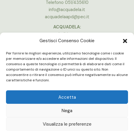
Telefono 051/435610
info@acquadela.it
acquadelaapd@pec.it
ACQUADELA:
Indirizzo:
Gestisci Consenso Cookie
Via A. Costa, 174, 40134 Bologna
(Stadio Dall’Ara)
Per fornire le migliori esperienze, utilizziamo tecnologie come i cookie
Vedi la mappa
per memorizzare e/o accedere alle informazioni del dispositivo. Il
consenso a queste tecnologie ci permetterà di elaborare dati come il
ORARI APERTURA:
comportamento di navigazione o ID unici su questo sito. Non
Lun - Ven 16:00 - 20:00
acconsentire o ritirare il consenso può influire negativamente su alcune
Gli uffici e le palestre sono chiuse in concomitanza delle partite in
caratteristiche e funzioni.
casa del Bologna F.C.
Accetta
Nega
Acquadela | Copyright © 2022 |
Statuto
|
Organico
|
Benemerenze
|
Cookies policy
Visualizza le preferenze