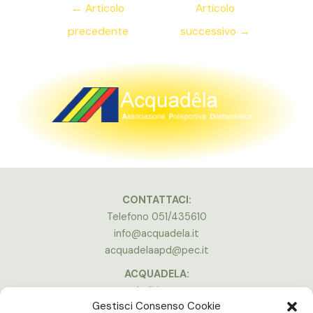
Navigazione
←
Articolo
Articolo
articoli
precedente
successivo
→
CONTATTACI:
Telefono 051/435610
info@acquadela.it
acquadelaapd@pec.it
ACQUADELA:
Indirizzo:
Gestisci Consenso Cookie
Via A. Costa, 174, 40134 Bologna