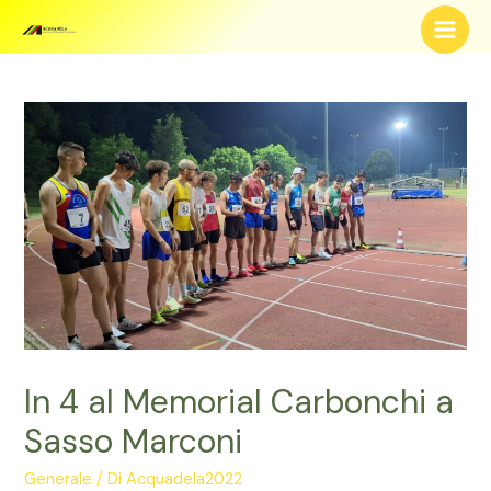
Vai
al
Main
contenuto
Men
In 4 al Memorial Carbonchi a
Sasso Marconi
Generale
/ Di
Acquadela2022