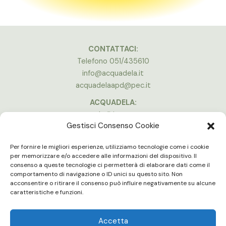
CONTATTACI:
Telefono 051/435610
info@acquadela.it
acquadelaapd@pec.it
ACQUADELA:
Indirizzo:
Gestisci Consenso Cookie
Via A. Costa, 174, 40134 Bologna
(Stadio Dall’Ara)
Per fornire le migliori esperienze, utilizziamo tecnologie come i cookie
Vedi la mappa
per memorizzare e/o accedere alle informazioni del dispositivo. Il
consenso a queste tecnologie ci permetterà di elaborare dati come il
ORARI APERTURA:
comportamento di navigazione o ID unici su questo sito. Non
Lun - Ven 16:00 - 20:00
acconsentire o ritirare il consenso può influire negativamente su alcune
Gli uffici e le palestre sono chiuse in concomitanza delle partite in
caratteristiche e funzioni.
casa del Bologna F.C.
Accetta